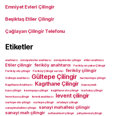
Emniyet Evleri Çilingir
Beşiktaş Etiler Çilingir
Çağlayan Çilingir Telefonu
Etiketler
anahtarcı
emniyetevler anahtarcı
emniyetevler çilingir
etiler anahtarcı
Etiler çilingir
feriköy anahtarcı
Feriköy en yakın Çilingir
feriköy çilingir
Feriköy oto çilingir
Feriköy Çilingir servisi
Gültepe Çilingir
Gültepe anahtarcı
harmantepe çilingir
Kagıthane Çilingir
Kagıthane Anahtarcı
kapı açmak
kasa çilingir
kasımpaşa çilingir
kağıthane oto çilingir
kurtuluş çilingir
levent çilingir
leven kasa çilingir
levent anahtarcı
nurtepe oto çilingir
nurtepe çilingir
ortabayır çilingir
sanayi mahallesi çilingir
sanayimahallesi çilingir
sanayi mah çilingir
sultanahmet çilingir
yahyakemal çilingir