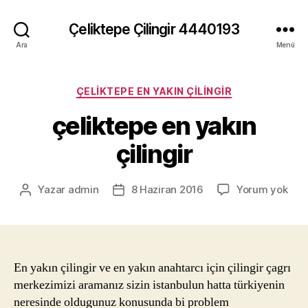
Çeliktepe Çilingir 4440193
Ara
Menü
Kategoriler
ÇELIKTEPE EN YAKIN ÇILINGIR
çeliktepe en yakın
çilingir
çeli
Yazar
admin
8 Haziran 2016
Yorum yok
Yazının
Yazı
en
yazarı
tarihi
yakı
çilin
En yakın çilingir ve en yakın anahtarcı için çilingir çagrı
merkezimizi aramanız sizin istanbulun hatta türkiyenin
neresinde oldugunuz konusunda bi problem