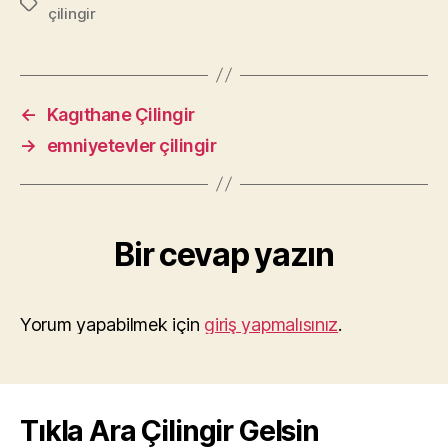
Etiketler
çilingir
←
Kagıthane Çilingir
→
emniyetevler çilingir
Bir cevap yazın
Yorum yapabilmek için
giriş yapmalısınız
.
Tıkla Ara Çilingir Gelsin