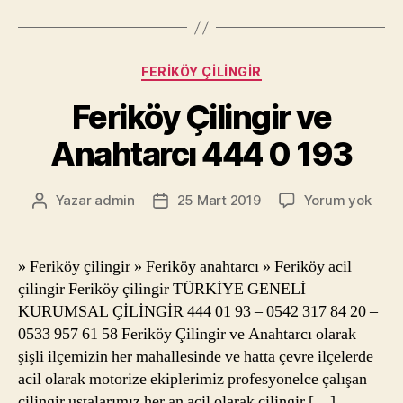
Kategoriler
FERIKÖY ÇILINGIR
Feriköy Çilingir ve
Anahtarcı 444 0 193
Feri
Yazar
admin
25 Mart 2019
Yorum yok
Yazının
Yazı
Çilin
yazarı
tarihi
ve
Anah
» Feriköy çilingir » Feriköy anahtarcı » Feriköy acil
444
çilingir Feriköy çilingir TÜRKİYE GENELİ
0
KURUMSAL ÇİLİNGİR 444 01 93 – 0542 317 84 20 –
193
0533 957 61 58 Feriköy Çilingir ve Anahtarcı olarak
şişli ilçemizin her mahallesinde ve hatta çevre ilçelerde
acil olarak motorize ekiplerimiz profesyonelce çalışan
çilingir ustalarımız her an acil olarak çilingir […]