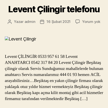
Levent Çilingir telefonu
Leve
Yazar
admin
16 Şubat 2021
Yorum yok
Yazının
Yazı
Çilin
yazarı
tarihi
tele
Levent ÇİLİNGİR 0533 957 61 58 Levent
ANAHTARCI 0542 317 84 20 Levent Çilingir Beşiktaş
çilingir olarak Servis Sunduğumuz mahallelerde bulunan
anahtarcı Servis numaralarımız 444 01 93 hemen ACİL
arayabilirsiniz…Beşiktaş en yakın çilingir firması olarak
yaklaşık otuz yıldır hizmet vermekteyiz Beşiktaş çilingir
olarak Beşiktaş kapı açma kilit montaj gibi acil hizmetler
firmamız tarafından verilmektedir Beşiktaş […]