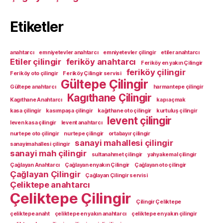
Etiketler
anahtarcı
emniyetevler anahtarcı
emniyetevler çilingir
etiler anahtarcı
Etiler çilingir
feriköy anahtarcı
Feriköy en yakın Çilingir
feriköy çilingir
Feriköy oto çilingir
Feriköy Çilingir servisi
Gültepe Çilingir
Gültepe anahtarcı
harmantepe çilingir
Kagıthane Çilingir
Kagıthane Anahtarcı
kapı açmak
kasa çilingir
kasımpaşa çilingir
kağıthane oto çilingir
kurtuluş çilingir
levent çilingir
leven kasa çilingir
levent anahtarcı
nurtepe oto çilingir
nurtepe çilingir
ortabayır çilingir
sanayi mahallesi çilingir
sanayimahallesi çilingir
sanayi mah çilingir
sultanahmet çilingir
yahyakemal çilingir
Çağlayan Anahtarcı
Çağlayan enyakın Çilingir
Çağlayan oto çilingir
Çağlayan Çilingir
Çağlayan Çilingir servisi
Çeliktepe anahtarcı
Çeliktepe Çilingir
Çilingir Çeliktepe
çeliktepe anaht
çeliktepe en yakın anahtarcı
çeliktepe en yakın çilingir