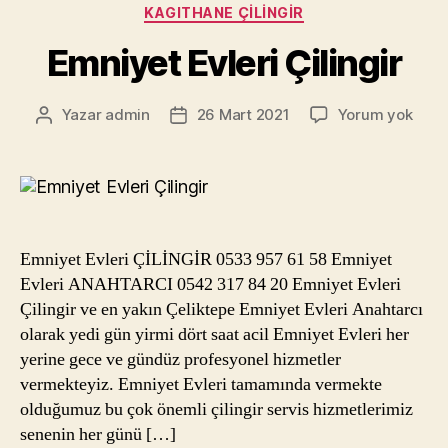
Kategoriler
KAGITHANE ÇILINGIR
Emniyet Evleri Çilingir
Emni
Yazar
admin
26 Mart 2021
Yorum yok
Yazının
Yazı
Evler
yazarı
tarihi
Çilin
Emniyet Evleri ÇİLİNGİR 0533 957 61 58 Emniyet
Evleri ANAHTARCI 0542 317 84 20 Emniyet Evleri
Çilingir ve en yakın Çeliktepe Emniyet Evleri Anahtarcı
olarak yedi gün yirmi dört saat acil Emniyet Evleri her
yerine gece ve gündüz profesyonel hizmetler
vermekteyiz. Emniyet Evleri tamamında vermekte
olduğumuz bu çok önemli çilingir servis hizmetlerimiz
senenin her günü […]