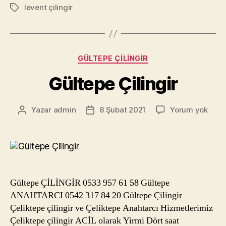
levent çilingir
Etiketler
Kategoriler
GÜLTEPE ÇILINGIR
Gültepe Çilingir
Gült
Yazar
admin
8 Şubat 2021
Yorum yok
Yazının
Yazı
Çilin
yazarı
tarihi
Gültepe ÇİLİNGİR 0533 957 61 58 Gültepe
ANAHTARCI 0542 317 84 20 Gültepe Çilingir
Çeliktepe çilingir ve Çeliktepe Anahtarcı Hizmetlerimiz
Çeliktepe çilingir ACİL olarak Yirmi Dört saat