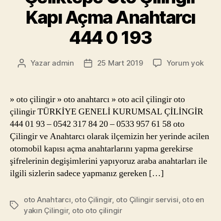
Kapı Açma Anahtarcı
444 0 193
Çeli
Yazar
admin
25 Mart 2019
Yorum yok
Yazının
Yazı
Oto
yazarı
tarihi
Çilin
Kapı
» oto çilingir » oto anahtarcı » oto acil çilingir oto
Açm
çilingir TÜRKİYE GENELİ KURUMSAL ÇİLİNGİR
Anah
444 01 93 – 0542 317 84 20 – 0533 957 61 58 oto
444
Çilingir ve Anahtarcı olarak ilçemizin her yerinde acilen
0
otomobil kapısı açma anahtarlarını yapma gerekirse
193
şifrelerinin degişimlerini yapıyoruz araba anahtarları ile
ilgili sizlerin sadece yapmanız gereken […]
oto Anahtarcı
,
oto Çilingir
,
oto Çilingir servisi
,
oto en
Etiketler
yakın Çilingir
,
oto oto çilingir