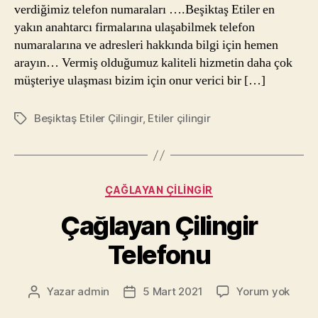
verdiğimiz telefon numaraları ….Beşiktaş Etiler en
yakın anahtarcı firmalarına ulaşabilmek telefon
numaralarına ve adresleri hakkında bilgi için hemen
arayın… Vermiş olduğumuz kaliteli hizmetin daha çok
müşteriye ulaşması bizim için onur verici bir […]
Beşiktaş Etiler Çilingir
,
Etiler çilingir
Etiketler
Kategoriler
ÇAĞLAYAN ÇILINGIR
Çağlayan Çilingir
Telefonu
Çağl
Yazar
admin
5 Mart 2021
Yorum yok
Yazının
Yazı
Çiling
yazarı
tarihi