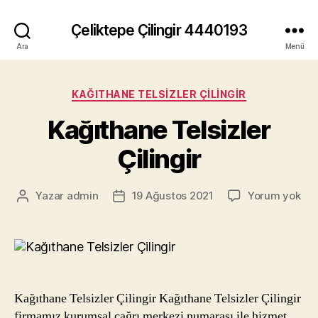
Çeliktepe Çilingir 4440193
Ara
Menü
Kategoriler
KAĞITHANE TELSIZLER ÇILINGIR
Kağıthane Telsizler
Çilingir
Kağ
Yazar
admin
19 Ağustos 2021
Yorum yok
Yazının
Yazı
Tel
yazarı
tarihi
Çili
Kağıthane Telsizler Çilingir Kağıthane Telsizler Çilingir
firmamız kurumsal çağrı merkezi numarası ile hizmet