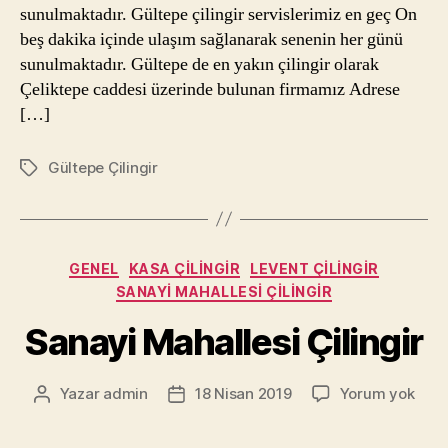
sunulmaktadır. Gültepe çilingir servislerimiz en geç On
beş dakika içinde ulaşım sağlanarak senenin her günü
sunulmaktadır. Gültepe de en yakın çilingir olarak
Çeliktepe caddesi üzerinde bulunan firmamız Adrese
[…]
Gültepe Çilingir
Etiketler
Kategoriler
GENEL
KASA ÇILINGIR
LEVENT ÇILINGIR
SANAYI MAHALLESI ÇILINGIR
Sanayi Mahallesi Çilingir
Sana
Yazar
admin
18 Nisan 2019
Yorum yok
Yazının
Yazı
Maha
yazarı
tarihi
Çilin