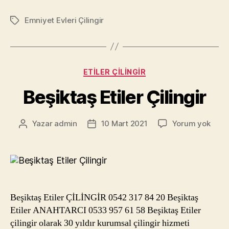
Emniyet Evleri Çilingir
Etiketler
Kategoriler
ETILER ÇILINGIR
Beşiktaş Etiler Çilingir
Beşik
Yazar
admin
10 Mart 2021
Yorum yok
Yazının
Yazı
Etiler
yazarı
tarihi
Çiling
Beşiktaş Etiler ÇİLİNGİR 0542 317 84 20 Beşiktaş
Etiler ANAHTARCI 0533 957 61 58 Beşiktaş Etiler
çilingir olarak 30 yıldır kurumsal çilingir hizmeti