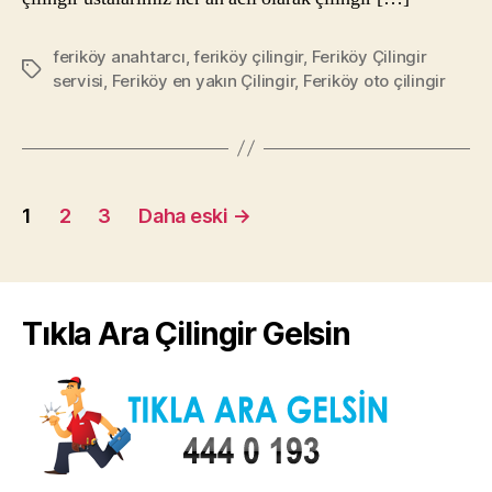
feriköy anahtarcı
,
feriköy çilingir
,
Feriköy Çilingir
Etiketler
servisi
,
Feriköy en yakın Çilingir
,
Feriköy oto çilingir
Yazı
1
2
3
Daha eski
→
dolaşımı
Tıkla Ara Çilingir Gelsin