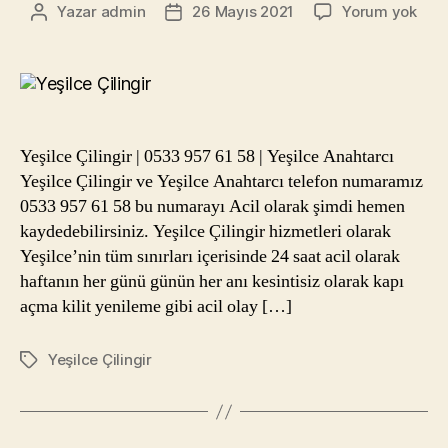
Yeşi
Yazar
admin
26 Mayıs 2021
Yorum yok
Yazının
Yazı
Çilin
yazarı
tarihi
|
053
957
61
58
Yeşilce Çilingir | 0533 957 61 58 | Yeşilce Anahtarcı
|
Yeşilce Çilingir ve Yeşilce Anahtarcı telefon numaramız
Yeşi
0533 957 61 58 bu numarayı Acil olarak şimdi hemen
Anah
kaydedebilirsiniz. Yeşilce Çilingir hizmetleri olarak
Yeşilce’nin tüm sınırları içerisinde 24 saat acil olarak
haftanın her günü günün her anı kesintisiz olarak kapı
açma kilit yenileme gibi acil olay […]
Yeşilce Çilingir
Etiketler